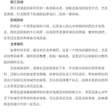
两江四湖
两江四湖是桂林市区的一条美丽水系，游船是最佳的游览方式。尤其
是夜晚，灯光映照下的湖面如梦似幻，别具一番风味。
阳朔西街
阳朔是一个风景如画的小镇，以其迷人的山水和独特的西街文化闻
名。西街是阳朔的中心地带，街道两旁是琳琅满目的商铺、餐馆和酒吧，
非常适合逛街和体验当地美食。
龙脊梯田
如果时间充裕，建议前往龙脊梯田。这是一个绝佳的摄影地点，尤其
在秋季和春季，梯田层层叠叠，宛如一幅画卷。这里还可以体验到少数民
族的独特文化。
在桂林旅游时，选择合适的高铁站下车，不仅能为你的行程带来便
利，还能让你的旅途更加顺畅。桂林站适合深入市区游玩，而桂林西站则
适合计划前往其他城市的旅客。无论你选择哪个站点，桂林丰富的自然和
人文景观定能让你流连忘返。
希望这篇攻略能够帮助你更好地规划你的桂林之行，享受这座山水甲
天下的城市所带来的美好体验。无论是亲近自然，还是品味美食，桂林都
将是你旅行中的一处亮点。