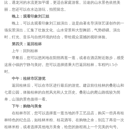
比，遇龙河的水流更加平缓，更适合家庭游客。沿途的山水景色依然美
丽，您还可以在水边游玩，拍照留念。
晚上：观看印象刘三姐
晚上，可以去观看印象刘三姐演出，这是由著名导演张艺谋创作的一
场实景演出，汇集了壮族文化、山水背景和大型舞蹈，气势磅礴。演出
时，灯光、音乐与自然环境的结合，带给观众震撼的视听体验。
第四天：返回桂林
上午：回到桂林
早餐后，您可以悠闲地在阳朔再逛一逛，或者在酒店附近散步，感受
这座小镇的宁静与美好。您可以选择搭乘大巴返回桂林，车程约1.5小
时。
中午：桂林市区游览
返回桂林后，可以在市区进行最后的游览。建议前往桂林的叠彩山和
七星公园，体验桂林的自然风光和人文历史。叠彩山的爬山路线较为简
单，山顶的景色值得一看。
下午：购物与美食
在桂林市区，您可以选择逛一逛当地的手工艺品店，购买一些具有桂
林特色的纪念品，如桂林米粉、桂花酒等。在购物之余，别忘了再尝一次
桂林米粉，或者选择其他地方美食，给您的旅程画上一个完美的句号。