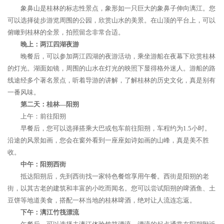
象鼻山是桂林的标志性景点，象形如一只巨大的象鼻子伸向漓江。您
可以选择徒步游览周围的公园，欣赏山水的美景。在山顶的平台上，可以
俯瞰到桂林的全景，拍照留念非常合适。
晚上：两江四湖夜游
晚餐后，可以参加两江四湖的夜游活动，乘坐游船在夜幕下欣赏桂林
的灯光。湖面如镜，周围的山水在灯光的映照下显得格外迷人。游船的路
线途经多个著名景点，听着导游的讲解，了解桂林的历史文化，真是别有
一番风味。
第二天：桂林—阳朔
上午：前往阳朔
早餐后，您可以选择搭乘大巴或包车前往阳朔，车程约为1.5小时。
沿途的风景如画，您会在窗外看到一座座如诗如画的山峰，真是美不胜
收。
中午：阳朔西街
抵达阳朔后，先到西街找一家特色餐馆享用午餐。西街是阳朔的老
街，以其古老的建筑和丰富的小吃而闻名。您可以尝试阳朔的啤酒鱼、土
豆饼等地道美食，搭配一杯当地的桂林啤酒，绝对让人流连忘返。
下午：漓江竹筏漂流