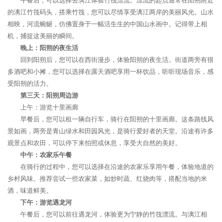
午餐后，可以选择去漓江体验竹筏漂流。漂流的起点通常在阳朔附近
的漓江竹筏码头，搭乘竹筏，您可以尽情享受漓江两岸的美丽风光。山水
相映，河流蜿蜒，仿佛置身于一幅活生生的中国山水画中。记得带上相
机，捕捉这美丽的瞬间。
晚上：阳朔的夜生活
回到阳朔后，您可以在西街漫步，体验阳朔的夜生活。街道两旁有很
多酒吧和小摊，您可以选择在露天酒吧享用一杯饮品，听听现场音乐，感
受阳朔的活力。
第三天：阳朔周边游
上午：游览十里画廊
早餐后，您可以租一辆自行车，骑行在阳朔的十里画廊。这条路线风
景如画，两旁是青山绿水和田园风光，是骑行爱好者的天堂。沿途有许多
观景点和农田，可以停下来拍照或休息，享受大自然的美好。
中午：农家乐午餐
在骑行的过程中，您可以选择在沿途的农家乐享用午餐，体验地道的
乡村风味。推荐尝试一些农家菜，如炒时蔬、红烧肉等，搭配当地的米
酒，味道鲜美。
下午：游览遇龙河
午餐后，您可以前往遇龙河，体验更为宁静的竹筏漂流。与漓江相