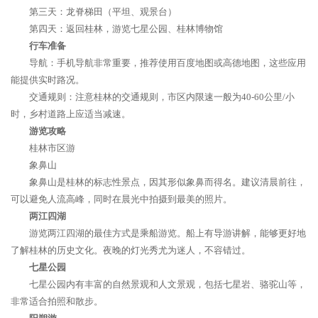
第三天：龙脊梯田（平坦、观景台）
第四天：返回桂林，游览七星公园、桂林博物馆
行车准备
导航：手机导航非常重要，推荐使用百度地图或高德地图，这些应用
能提供实时路况。
交通规则：注意桂林的交通规则，市区内限速一般为40-60公里/小
时，乡村道路上应适当减速。
游览攻略
桂林市区游
象鼻山
象鼻山是桂林的标志性景点，因其形似象鼻而得名。建议清晨前往，
可以避免人流高峰，同时在晨光中拍摄到最美的照片。
两江四湖
游览两江四湖的最佳方式是乘船游览。船上有导游讲解，能够更好地
了解桂林的历史文化。夜晚的灯光秀尤为迷人，不容错过。
七星公园
七星公园内有丰富的自然景观和人文景观，包括七星岩、骆驼山等，
非常适合拍照和散步。