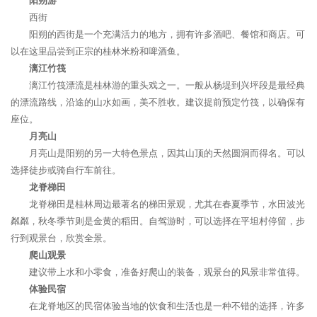
阳朔游
西街
阳朔的西街是一个充满活力的地方，拥有许多酒吧、餐馆和商店。可
以在这里品尝到正宗的桂林米粉和啤酒鱼。
漓江竹筏
漓江竹筏漂流是桂林游的重头戏之一。一般从杨堤到兴坪段是最经典
的漂流路线，沿途的山水如画，美不胜收。建议提前预定竹筏，以确保有
座位。
月亮山
月亮山是阳朔的另一大特色景点，因其山顶的天然圆洞而得名。可以
选择徒步或骑自行车前往。
龙脊梯田
龙脊梯田是桂林周边最著名的梯田景观，尤其在春夏季节，水田波光
粼粼，秋冬季节则是金黄的稻田。自驾游时，可以选择在平坦村停留，步
行到观景台，欣赏全景。
爬山观景
建议带上水和小零食，准备好爬山的装备，观景台的风景非常值得。
体验民宿
在龙脊地区的民宿体验当地的饮食和生活也是一种不错的选择，许多