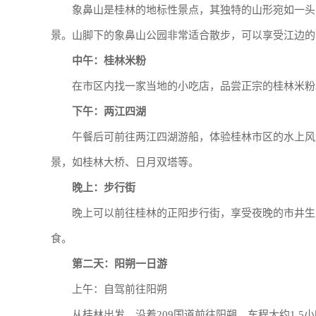
象鼻山是桂林的地标性景点，其独特的山形宛如一头
景。山脚下的象鼻山公园非常适合散步，可以享受江边的
中午：桂林米粉
在市区内找一家当地的小吃店，品尝正宗的桂林米粉
下午：两江四湖
午餐后可前往两江四湖游船，体验桂林市区的水上风
景，如桂林大桥、日月双塔等。
晚上：步行街
晚上可以前往桂林的正阳步行街，享受夜晚的市井生
食。
第二天：阳朔一日游
上午：自驾前往阳朔
从桂林出发，沿着209国道前往阳朔，车程大约1.