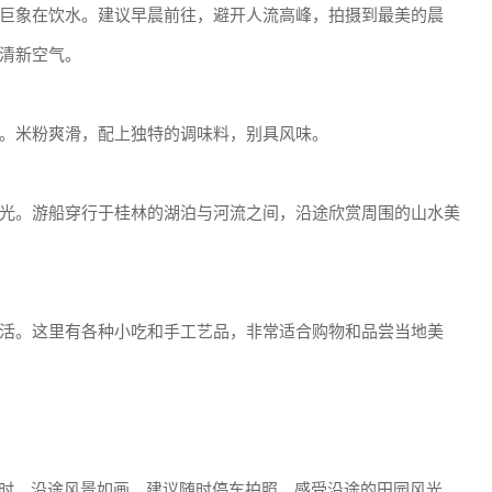
巨象在饮水。建议早晨前往，避开人流高峰，拍摄到最美的晨
清新空气。
。米粉爽滑，配上独特的调味料，别具风味。
光。游船穿行于桂林的湖泊与河流之间，沿途欣赏周围的山水美
活。这里有各种小吃和手工艺品，非常适合购物和品尝当地美
5小时。沿途风景如画，建议随时停车拍照，感受沿途的田园风光。