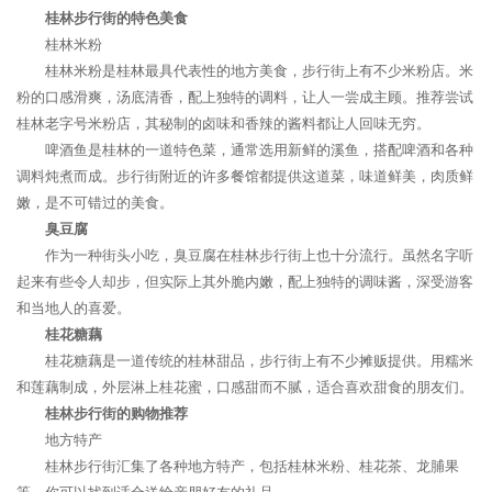
桂林步行街的特色美食
桂林米粉
桂林米粉是桂林最具代表性的地方美食，步行街上有不少米粉店。米
粉的口感滑爽，汤底清香，配上独特的调料，让人一尝成主顾。推荐尝试
桂林老字号米粉店，其秘制的卤味和香辣的酱料都让人回味无穷。
啤酒鱼是桂林的一道特色菜，通常选用新鲜的溪鱼，搭配啤酒和各种
调料炖煮而成。步行街附近的许多餐馆都提供这道菜，味道鲜美，肉质鲜
嫩，是不可错过的美食。
臭豆腐
作为一种街头小吃，臭豆腐在桂林步行街上也十分流行。虽然名字听
起来有些令人却步，但实际上其外脆内嫩，配上独特的调味酱，深受游客
和当地人的喜爱。
桂花糖藕
桂花糖藕是一道传统的桂林甜品，步行街上有不少摊贩提供。用糯米
和莲藕制成，外层淋上桂花蜜，口感甜而不腻，适合喜欢甜食的朋友们。
桂林步行街的购物推荐
地方特产
桂林步行街汇集了各种地方特产，包括桂林米粉、桂花茶、龙脯果