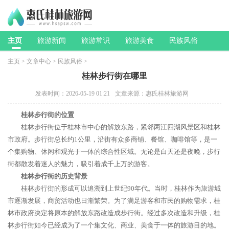
主页
旅游新闻
旅游常识
旅游美食
民族风俗
主页
>
文章中心
>
民族风俗
>
桂林步行街在哪里
发表时间：2026-05-19 01:21
文章来源：惠氏桂林旅游网
桂林步行街的位置
桂林步行街位于桂林市中心的解放东路，紧邻两江四湖风景区和桂林
市政府。步行街总长约1公里，沿街有众多商铺、餐馆、咖啡馆等，是一
个集购物、休闲和观光于一体的综合性区域。无论是白天还是夜晚，步行
街都散发着迷人的魅力，吸引着成千上万的游客。
桂林步行街的历史背景
桂林步行街的形成可以追溯到上世纪90年代。当时，桂林作为旅游城
市逐渐发展，商贸活动也日渐繁荣。为了满足游客和市民的购物需求，桂
林市政府决定将原本的解放东路改造成步行街。经过多次改造和升级，桂
林步行街如今已经成为了一个集文化、商业、美食于一体的旅游目的地。