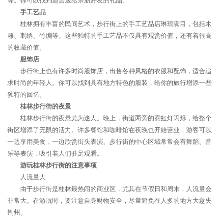
等。你可以找到适合送给亲朋好友的礼品。
手工艺品
桂林拥有丰富的民间艺术，步行街上的手工艺品店琳琅满目，包括木
雕、刺绣、竹编等。这些独特的手工艺品不仅具有观赏价值，还有着很高
的收藏价值。
服饰店
步行街上也有许多时尚服饰店，出售各种风格的衣服和配饰，适合追
求时尚的年轻人。你可以找到具有地方特色的服装，给你的旅行增添一些
独特的回忆。
桂林步行街的夜景
桂林步行街的夜景尤为迷人。晚上，街道两旁的霓虹灯闪烁，给整个
街区增添了无限的活力。许多餐馆和咖啡馆在夜晚也开始营业，游客可以
一边享用美食，一边欣赏街头表演。步行街的中心区域常常会有舞蹈、音
乐等表演，吸引着人们驻足观看。
游玩桂林步行街的注意事项
人流量大
由于步行街是桂林最热闹的商业区，尤其在节假日和周末，人流量会
非常大。在游玩时，要注意自身财物安全，尽量避免在人多的地方大意失
荆州。