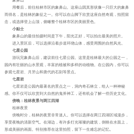
象鼻山
用餐后，前往桂林市区的象鼻山。这座山因其形状像一只巨大的象鼻
而得名，是桂林的象征之一。你可以在山脚下欣赏这座自然奇观，拍照留
念，或选择登上山顶，俯瞰整个桂林市区的美丽景色。
小贴士
象鼻山的最佳拍摄时间是下午，阳光正好，可以拍出最美的照片。
进入景区后，可以选择沿着步道环绕山体，感受周围的自然风光。
七星公园
游玩完象鼻山后，建议前往七星公园。这里是桂林最大的公园之一，
园内有壮丽的山水景观，丰富的植被和多样的动植物。在公园内，你可以
参观七星岩、月牙山和唐代的石刻等景点。
七星岩
七星岩是公园内最著名的景点之一，洞内奇石林立，给人一种神秘
感。你不仅可以欣赏到大自然的鬼斧神工，还有机会了解一些历史文化。
傍晚：桂林夜景与两江四湖
桂林夜景
傍晚时分，桂林的夜景非常迷人。你可以选择在两江四湖区域漫步，
享受夜晚的清新空气。在湖边，有许多灯光璀璨的建筑，倒映在水面上，
形成美丽的画面。特别推荐在这里拍照，留下一生难忘的记忆。