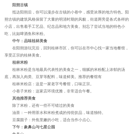
阳朔古镇
抵达阳朔后，你可以漫步在古镇的小巷中，感受浓厚的地方特色。阳
朔古镇的建筑风格保留了大量的明清时期的风貌，街道两旁是各式各样的
小店，出售着手工艺品、纪念品和地方美食。别忘了尝试当地的特色小
吃，比如啤酒鱼和米粉。
中午：品味桂林美食
在阳朔游玩完后，回到桂林市区，你可以在市中心找一家当地餐馆，
享受正宗的桂林美食。
桂林米粉
桂林米粉是当地最具代表性的美食之一，细腻的米粉配上浓郁的汤
底，再加入肉类、豆芽等配料，味道鲜美。推荐的餐馆有
桂林米粉店：这是一家老字号餐馆，口味正宗。
小巷子米粉：这家店环境优雅，非常适合午餐。
其他推荐美食
除了米粉，还有一些不可错过的美食
油茶：一种用茶水和米粉煮成的传统饮品，味道独特。
豆腐圆子：外焦里嫩的小吃，适合当作小点心。
下午：象鼻山与七星公园