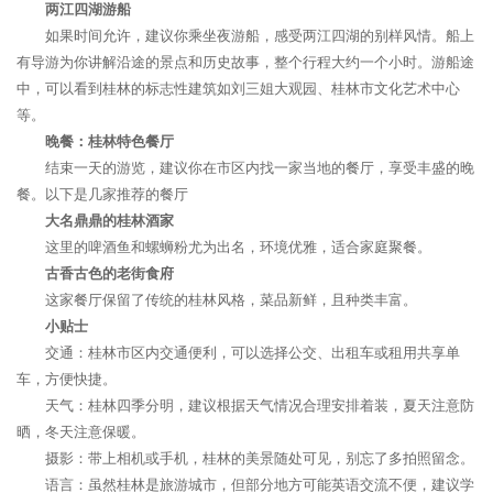
两江四湖游船
如果时间允许，建议你乘坐夜游船，感受两江四湖的别样风情。船上
有导游为你讲解沿途的景点和历史故事，整个行程大约一个小时。游船途
中，可以看到桂林的标志性建筑如刘三姐大观园、桂林市文化艺术中心
等。
晚餐：桂林特色餐厅
结束一天的游览，建议你在市区内找一家当地的餐厅，享受丰盛的晚
餐。以下是几家推荐的餐厅
大名鼎鼎的桂林酒家
这里的啤酒鱼和螺蛳粉尤为出名，环境优雅，适合家庭聚餐。
古香古色的老街食府
这家餐厅保留了传统的桂林风格，菜品新鲜，且种类丰富。
小贴士
交通：桂林市区内交通便利，可以选择公交、出租车或租用共享单
车，方便快捷。
天气：桂林四季分明，建议根据天气情况合理安排着装，夏天注意防
晒，冬天注意保暖。
摄影：带上相机或手机，桂林的美景随处可见，别忘了多拍照留念。
语言：虽然桂林是旅游城市，但部分地方可能英语交流不便，建议学