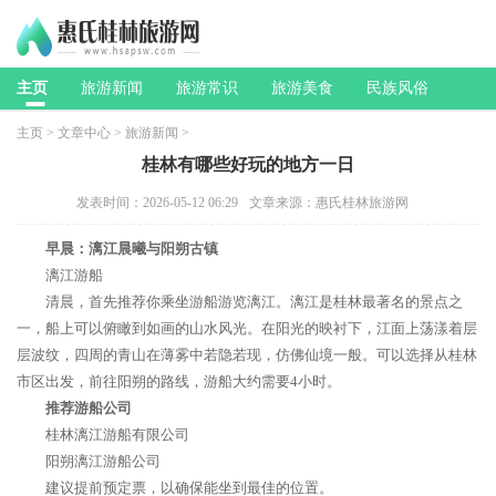
主页
旅游新闻
旅游常识
旅游美食
民族风俗
主页
>
文章中心
>
旅游新闻
>
桂林有哪些好玩的地方一日
发表时间：2026-05-12 06:29
文章来源：惠氏桂林旅游网
早晨：漓江晨曦与阳朔古镇
漓江游船
清晨，首先推荐你乘坐游船游览漓江。漓江是桂林最著名的景点之
一，船上可以俯瞰到如画的山水风光。在阳光的映衬下，江面上荡漾着层
层波纹，四周的青山在薄雾中若隐若现，仿佛仙境一般。可以选择从桂林
市区出发，前往阳朔的路线，游船大约需要4小时。
推荐游船公司
桂林漓江游船有限公司
阳朔漓江游船公司
建议提前预定票，以确保能坐到最佳的位置。