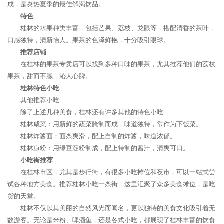
成，是炎热夏季的最佳解渴饮品。
特色
桂林的水果种类丰富，包括芒果、荔枝、龙眼等，搭配清香的茶叶，
口感独特，清新怡人。果茶的色泽鲜艳，十分吸引眼球。
推荐店铺
在桂林的果茶专卖店可以找到多种口味的果茶，尤其推荐他们的荔枝
果茶，甜而不腻，沁人心脾。
桂林特色小吃
其他推荐小吃
除了上述几种美食，桂林还有许多其他的特色小吃
桂林咸菜：用新鲜的蔬菜腌制而成，味道独特，常作为下饭菜。
桂林炸酱面：面条爽滑，配上自制的炸酱，味道浓郁。
桂林凉粉：用绿豆淀粉制成，配上特制的酱汁，清爽可口。
小吃街推荐
在桂林市区，尤其是步行街，有很多小吃摊位和夜市，可以一站式尝
试各种地方美食。推荐桂林小吃一条街，这里汇聚了众多美食摊位，是吃
货的天堂。
桂林不仅以其美丽的自然风光而闻名，更以独特的美食文化吸引着无
数游客。无论是米粉、啤酒鱼，还是各式小吃，都展现了桂林丰富的饮食