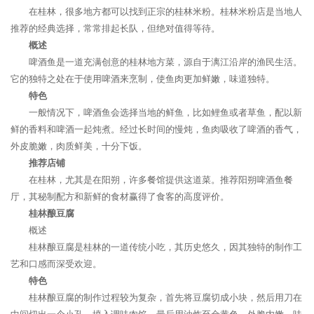
在桂林，很多地方都可以找到正宗的桂林米粉。桂林米粉店是当地人
推荐的经典选择，常常排起长队，但绝对值得等待。
概述
啤酒鱼是一道充满创意的桂林地方菜，源自于漓江沿岸的渔民生活。
它的独特之处在于使用啤酒来烹制，使鱼肉更加鲜嫩，味道独特。
特色
一般情况下，啤酒鱼会选择当地的鲜鱼，比如鲤鱼或者草鱼，配以新
鲜的香料和啤酒一起炖煮。经过长时间的慢炖，鱼肉吸收了啤酒的香气，
外皮脆嫩，肉质鲜美，十分下饭。
推荐店铺
在桂林，尤其是在阳朔，许多餐馆提供这道菜。推荐阳朔啤酒鱼餐
厅，其秘制配方和新鲜的食材赢得了食客的高度评价。
桂林酿豆腐
概述
桂林酿豆腐是桂林的一道传统小吃，其历史悠久，因其独特的制作工
艺和口感而深受欢迎。
特色
桂林酿豆腐的制作过程较为复杂，首先将豆腐切成小块，然后用刀在