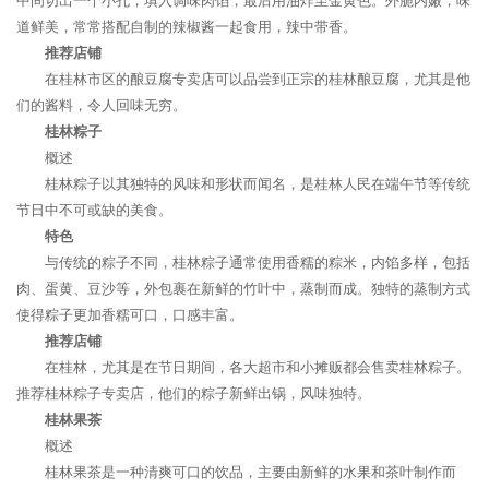
中间切出一个小孔，填入调味肉馅，最后用油炸至金黄色。外脆内嫩，味
道鲜美，常常搭配自制的辣椒酱一起食用，辣中带香。
推荐店铺
在桂林市区的酿豆腐专卖店可以品尝到正宗的桂林酿豆腐，尤其是他
们的酱料，令人回味无穷。
桂林粽子
概述
桂林粽子以其独特的风味和形状而闻名，是桂林人民在端午节等传统
节日中不可或缺的美食。
特色
与传统的粽子不同，桂林粽子通常使用香糯的粽米，内馅多样，包括
肉、蛋黄、豆沙等，外包裹在新鲜的竹叶中，蒸制而成。独特的蒸制方式
使得粽子更加香糯可口，口感丰富。
推荐店铺
在桂林，尤其是在节日期间，各大超市和小摊贩都会售卖桂林粽子。
推荐桂林粽子专卖店，他们的粽子新鲜出锅，风味独特。
桂林果茶
概述
桂林果茶是一种清爽可口的饮品，主要由新鲜的水果和茶叶制作而