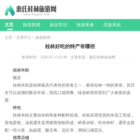
主页
旅游新闻
旅游常识
旅游美食
民族风俗
主页
>
文章中心
>
旅游新闻
>
桂林好吃的特产有哪些
发表时间：2026-05-13 03:49
文章来源：惠氏桂林旅游网
桂林米粉
概述
桂林米粉是桂林最具代表性的美食之一，素有桂林一绝的美誉。其历
史可以追溯到数百年前，因其口感滑爽、味道鲜美而受到广大食客的喜
爱。
特色
桂林米粉主要由米粉和多种配料组成。米粉采用优质的米加工而成，
质地柔韧，汤底通常是用猪骨熬制而成，鲜香浓郁。吃米粉时，通常会搭
配一些小菜，如卤蛋、酸豆角、花生等，增加口感层次。
推荐店铺